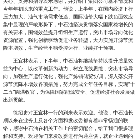
关心、支持和指导表示感谢，并介绍了集团公司基本情况和
今年年初以来的重点工作。他说，上半年，在国内经济下行
压力加大、油气市场需求低迷、国际油价大幅下跌负面效应
集中显现的严峻形势下，中石油坚决贯彻落实国家稳增长的
有关要求，围绕效益提升组织生产运行，突出市场导向优化
资源配置，强化创新驱动促进业务转型，大力实施开源节流
降本增效，生产经营平稳受控运行、业绩好于预期。
王宜林表示，下半年，中石油将继续坚持以提升质量效
益为中心，以改革创新为动力，树立底线思维，突出市场导
向，加强生产运行优化，强化产炼销储贸协调，深入落实开
源节流降本增效各项措施，努力完成全年任务目标，实现“十
二五”圆满收官，为保障国家能源安全、促进经济社会发展做
出新贡献。
徐绍史对王宜林一行的到来表示欢迎。他说，中石油长
期以来在业务上及各个方面和发改委都有着非常畅通的联
络，感谢中石油在相关工作上的密切配合，给了我们很多理
解和支持。欢迎你们来发改委进行沟通座谈，就企业遇到的