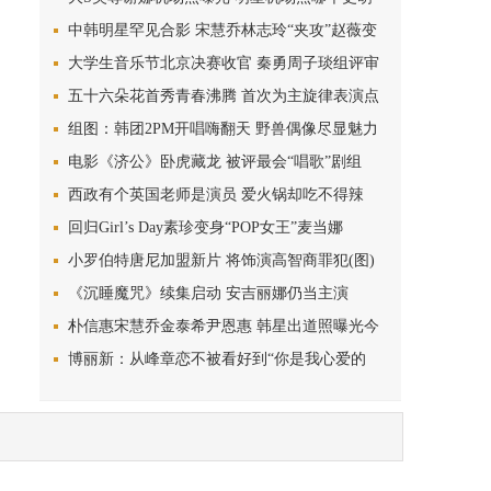
中韩明星罕见合影 宋慧乔林志玲“夹攻”赵薇变
大妈
大学生音乐节北京决赛收官 秦勇周子琰组评审
团
五十六朵花首秀青春沸腾 首次为主旋律表演点
赞
组图：韩团2PM开唱嗨翻天 野兽偶像尽显魅力
电影《济公》卧虎藏龙 被评最会“唱歌”剧组
西政有个英国老师是演员 爱火锅却吃不得辣
回归Girl’s Day素珍变身“POP女王”麦当娜
小罗伯特唐尼加盟新片 将饰演高智商罪犯(图)
《沉睡魔咒》续集启动 安吉丽娜仍当主演
朴信惠宋慧乔金泰希尹恩惠 韩星出道照曝光今
昔对比惊人
博丽新：从峰章恋不被看好到“你是我心爱的
姑娘”