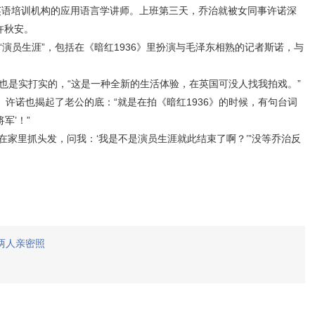
语培训机构的应用语言学讲师。上班第三天，乔治就被女同事许诺深
许秋安。
员生涯”，包括在《暗红1936》里扮演与毛泽东相熟的记者斯诺，与
是实打实的，“这是一种全新的生活体验，在英国可没人找我拍戏。”
许诺也揭起了老公的底：“就是在拍《暗红1936》的时候，有句台词
军’！”
家里抓头发，问我：‘我是不是演员生涯就此结束了啊？’”没等乔治反
两人亲密照