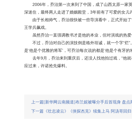
2006年，乔治第一次来到了中国，成了山西太原一家英
深迷住，最终两人走进了婚姻殿堂，3年前有了可爱的女儿
由于长相帅气，乔治很快被一些导演看中，正式开始了“演
王学兵飙戏。
虽然乔治一直强调教书才是他的本业，但对演戏的热爱也
不过，乔治对自己的演技倒是格外坦诚，就一个字“烂”。
是‘他是个优雅的将军’，可乔治每次说的都是‘他是个有牙的将
去年9月，乔治来到重庆后，还没人找他拍过戏，“他就在
应过来，许诺抢先爆料。
上一篇[新华网云南频道]布兰妮被曝分手后首现身 盘点
下一篇《壮志凌云》《侠探杰克》续集上马 阿汤哥回归