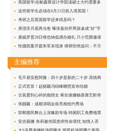
美国留学|在帕森斯设计学院读硕士大约需要多
少花费？
这些留学生必须在6月21日前入境英国！
考研之后英国留学还来得及吗？
庾澄庆月底再当爸 曝张嘉欣怀男孩凑成“好”字
唐嫣罗晋28日维也纳低调办婚礼 只小范围邀请
亲友
性骚扰案开庭朱军未现身 律师拒绝追问：不方
便
主编推荐
毛不易安慰阿雅：四十岁是新的二十岁 高情商
被赞
正式官宣！赵丽颖冯绍峰晒照宣布结婚
古装爱到心碎的痴情女 蒋欣谢娜杨蓉唐艺昕佟
丽娅
张靓颖：成都演唱会前亮相纽约秀场
邯郸惠民舞台上演豫剧专场 特困职工免费领票
安吉丽娜·朱莉被传因患癌性命堪忧 知情人否
认
大S吴尊谢娜机场照曝光 明星机场照哪个更萌