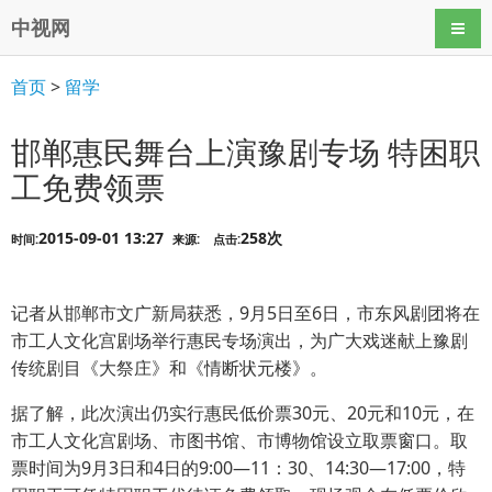
中视网
导航
首页
>
留学
邯郸惠民舞台上演豫剧专场 特困职
工免费领票
2015-09-01 13:27
258次
时间:
来源:
点击:
记者从邯郸市文广新局获悉，9月5日至6日，市东风剧团将在
市工人文化宫剧场举行惠民专场演出，为广大戏迷献上豫剧
传统剧目《大祭庄》和《情断状元楼》。
据了解，此次演出仍实行惠民低价票30元、20元和10元，在
市工人文化宫剧场、市图书馆、市博物馆设立取票窗口。取
票时间为9月3日和4日的9:00—11：30、14:30—17:00，特