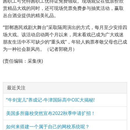
困职工可凭特困职工优待证免费领取。现场观众在低票价欣
赏精品大戏的同时，还可现场凭票免费参与抽奖活动，赢取
丛台酒业提供的精美礼品。
“邯郸惠民戏剧大舞台”采取隔周演出的方式，每月至少安排四
场大戏。该活动启动两个月以来，周末看戏已成为广大戏迷
朋友生活中不可缺少的“重头戏”，年轻人购票孝敬父母也已成
为一种社会新风尚。（记者郭晓月）
(责任编辑：采集侠)
最近关注
“牛剑宠儿”养成记-牛津国际高中OIC大揭秘!
美国多所藤校突然宣布2022秋季申请扩招！
如何来搭建一个属于自己的网校系统呢？