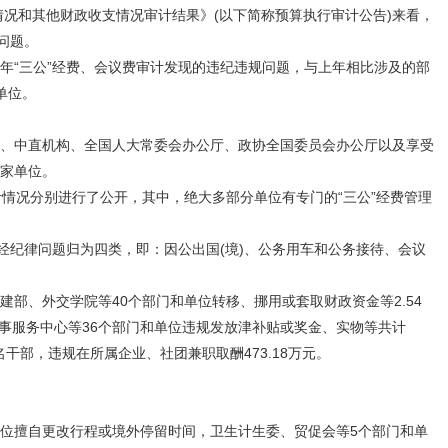
情况和其他财政收支情况审计结果》(以下简称预算执行审计公告)来看，
问题。
“三公”经费、会议费审计发现的违纪违规问题，与上年相比涉及的部
单位。
、中直机构、全国人大常委会办公厅、政协全国委员会办公厅以及享受
6家单位。
情况分别进行了公开，其中，绝大多部分单位有专门的“三公”经费管理
经纪律问题归为四类，即：因公出国(境)、公务用车和公务接待、会议
部、外交学院等40个部门和单位转移、挪用或套取财政资金等2.54
事服务中心等36个部门和单位违规发放津补贴或奖金、实物等共计
3名干部，违规在所属企业、社团兼职取酬473.18万元。
位擅自更改行程或境外停留时间，卫生计生委、贸促会等5个部门和单