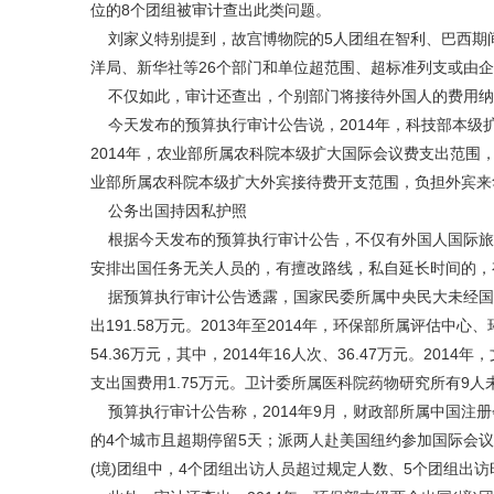
位的8个团组被审计查出此类问题。
刘家义特别提到，故宫博物院的5人团组在智利、巴西期间
洋局、新华社等26个部门和单位超范围、超标准列支或由企事业
不仅如此，审计还查出，个别部门将接待外国人的费用纳入
今天发布的预算执行审计公告说，2014年，科技部本级扩
2014年，农业部所属农科院本级扩大国际会议费支出范围，
业部所属农科院本级扩大外宾接待费开支范围，负担外宾来华
公务出国持因私护照
根据今天发布的预算执行审计公告，不仅有外国人国际旅费
安排出国任务无关人员的，有擅改路线，私自延长时间的，
据预算执行审计公告透露，国家民委所属中央民大未经国
出191.58万元。2013年至2014年，环保部所属评估中
54.36万元，其中，2014年16人次、36.47万元。2
支出国费用1.75万元。卫计委所属医科院药物研究所有9
预算执行审计公告称，2014年9月，财政部所属中国注
的4个城市且超期停留5天；派两人赴美国纽约参加国际会
(境)团组中，4个团组出访人员超过规定人数、5个团组出访