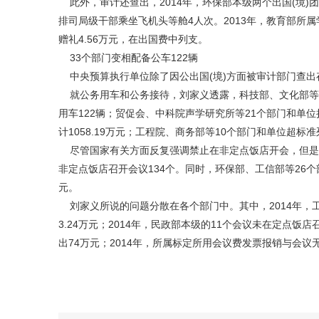
此外，审计还查出，2014年，环保部本级两个出国(境)
排司局级干部乘坐飞机头等舱4人次。2013年，教育部所
赠礼4.56万元，在出国费中列支。
33个部门变相配备公车122辆
中央预算执行单位除了因公出国(境)方面被审计部门查出
就公务用车和公务接待，刘家义透露，科技部、文化部等3
用车122辆；贸促会、中科院声学研究所等21个部门和单
计1058.19万元；工程院、商务部等10个部门和单位超标准
尽管国家有关方面反复强调禁止在非定点饭店开会，但是，
非定点饭店召开会议134个。同时，环保部、工信部等26个
元。
刘家义所说的问题分散在各个部门中。其中，2014年，工
3.24万元；2014年，民政部本级的11个会议未在定点饭
出74万元；2014年，所属标定所用会议费发票报销与会议无