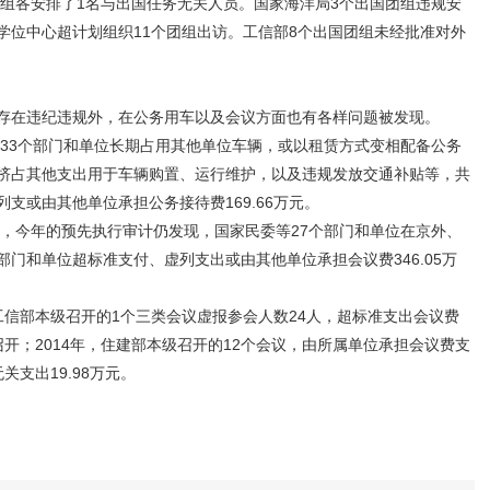
团组各安排了1名与出国任务无关人员。国家海洋局3个出国团组违规安
属学位中心超计划组织11个团组出访。工信部8个出国团组未经批准对外
存在违纪违规外，在公务用车以及会议方面也有各样问题被发现。
3个部门和单位长期占用其他单位车辆，或以租赁方式变相配备公务
位挤占其他支出用于车辆购置、运行维护，以及违规发放交通补贴等，共
列支或由其他单位承担公务接待费169.66万元。
今年的预先执行审计仍发现，国家民委等27个部门和单位在京外、
部门和单位超标准支付、虚列支出或由其他单位承担会议费346.05万
信部本级召开的1个三类会议虚报参会人数24人，超标准支出会议费
店召开；2014年，住建部本级召开的12个会议，由所属单位承担会议费支
关支出19.98万元。