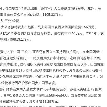
，擅自增加4个参观城市，还向审计人员提供虚假行程单。此外，海
单位等承担出国(境)费用1105.33万元。
“三公”经费。
大公务接待费支出范围，列支外国代表团来华国际旅费1.56万元。
列支来华参会的外国专家国际旅费、住宿费等21.51万元。2014年，农
国际旅费13.1万元。
进入了中国“三公”，而且还有因公出国持因秇护照的，有出国团组中
有违规做头等舱的……此次预算执行审计发现，这样的问题并非个案。
家民委批准，自行组织人员持因私护照出国参加国际会议等，出国费支
心、环境规划院共27人次持因私护照出国执行公务，发生因公出国(境)费用
014年，文化部所属恭王府管理中心两名工作人员持因私护照出国执行公务，列
人未经批准持因私护照出国参加国际会议。
册会计师协会派两人赴意大利罗马参加国际会议，参会人员绕道3个国家
议，其中1名参会人员绕道华盛顿且超期停留4天。国资委本级因公出国
时间超过规定天数，涉及金额55.29万元。