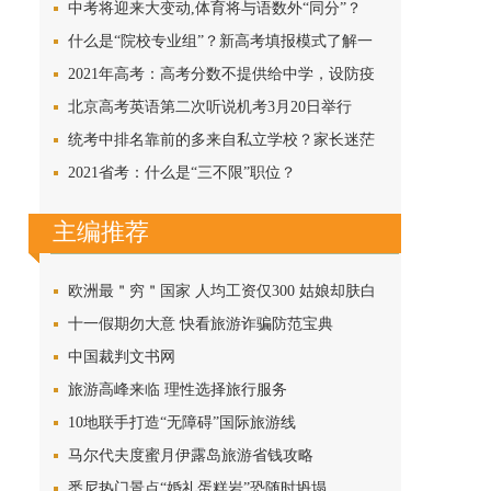
中考将迎来大变动,体育将与语数外“同分”？
什么是“院校专业组”？新高考填报模式了解一
下
2021年高考：高考分数不提供给中学，设防疫
副主考…
北京高考英语第二次听说机考3月20日举行
统考中排名靠前的多来自私立学校？家长迷茫
了
2021省考：什么是“三不限”职位？
主编推荐
欧洲最＂穷＂国家 人均工资仅300 姑娘却肤白
貌美!
十一假期勿大意 快看旅游诈骗防范宝典
中国裁判文书网
旅游高峰来临 理性选择旅行服务
10地联手打造“无障碍”国际旅游线
马尔代夫度蜜月伊露岛旅游省钱攻略
悉尼热门景点“婚礼蛋糕岩”恐随时坍塌