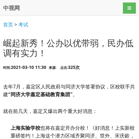
中视网
导航
首页
>
考试
崛起新秀！公办以优带弱，民办低
调有实力！
2021-03-10 11:30
325次
时间:
来源:
点击:
去年7月，嘉定区人民政府与同济大学签署协议，区校联手共
建
“同济大学嘉定基础教育集团”
。
就在前几天，嘉定又爆出两个重大好消息：
上海实验学校
也将在嘉定开办分校！《好消息！上实新校
重磅签约！上海这个潜力区域齐聚同济、世外、宋庆龄，