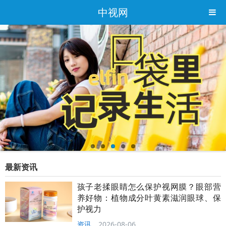
中视网
最新资讯
孩子老揉眼睛怎么保护视网膜？眼部营
养好物：植物成分叶黄素滋润眼球、保
护视力
资讯
2026-08-06